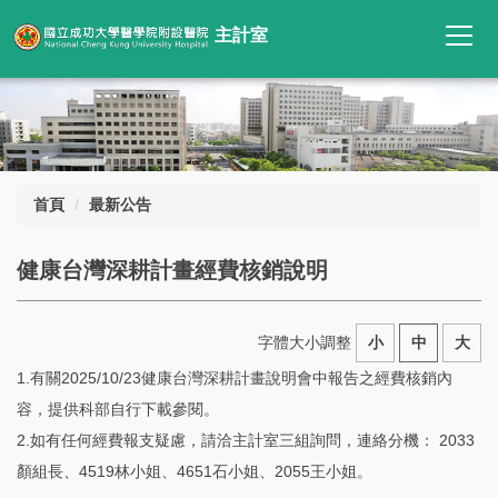
跳
主計室
到
主
要
內
容
區
首頁
最新公告
健康台灣深耕計畫經費核銷說明
字體大小調整
小
中
大
1.有關2025/10/23健康台灣深耕計畫說明會中報告之經費核銷內
容，提供科部自行下載參閱。
2.如有任何經費報支疑慮，請洽主計室三組詢問，連絡分機： 2033
顏組長、4519林小姐、4651石小姐、2055王小姐。