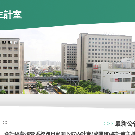
主計室
:::
最新公
會計經費控管系統即日起開放院內計畫(成醫研)各計畫主