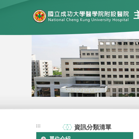
跳
到
主
要
內
容
區
:::
資訊分類清單
單位介紹