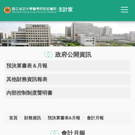
跳
主計室
到
主
要
內
容
區
政府公開資訊
預決算書表＆月報
其他財務資訊報表
內部控制制度聲明書
首頁
財務資訊
預決算書表&月報
會計月報
會計月報